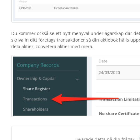
Du kommer också se ett nytt menyval under ägarskap där det 
skriva in ditt företags transaktioner så din aktiebok hålls u
dela aktier, convetera aktier med mera.
Svarade detta på din fråga?