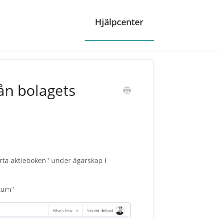
ån bolagets
arta aktieboken" under ägarskap i
atum"